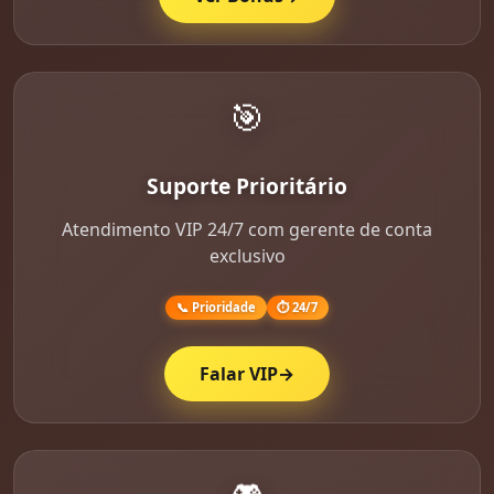
🎯
Suporte Prioritário
Atendimento VIP 24/7 com gerente de conta
exclusivo
📞 Prioridade
⏱️ 24/7
Falar VIP
→