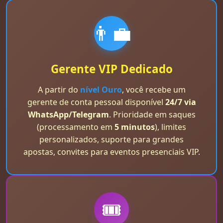
👨‍💼
Gerente VIP Dedicado
A partir do
nível Ouro
, você recebe um
gerente de conta pessoal disponível
24/7 via
WhatsApp/Telegram
. Prioridade em saques
(processamento em
5 minutos
), limites
personalizados, suporte para grandes
apostas, convites para eventos presenciais VIP.
🎟️