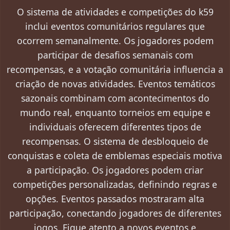
O sistema de atividades e competições do k59
inclui eventos comunitários regulares que
ocorrem semanalmente. Os jogadores podem
participar de desafios semanais com
recompensas, e a votação comunitária influencia a
criação de novas atividades. Eventos temáticos
sazonais combinam com acontecimentos do
mundo real, enquanto torneios em equipe e
individuais oferecem diferentes tipos de
recompensas. O sistema de desbloqueio de
conquistas e coleta de emblemas especiais motiva
a participação. Os jogadores podem criar
competições personalizadas, definindo regras e
opções. Eventos passados mostraram alta
participação, conectando jogadores de diferentes
jogos. Fique atento a novos eventos e