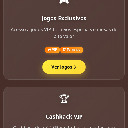
🎮
Jogos Exclusivos
Acesso a jogos VIP, torneios especiais e mesas de
alto valor
🎮 VIP
🏆 Torneios
Ver Jogos
→
🏆
Cashback VIP
Cashback de até 15% em todas as apostas com