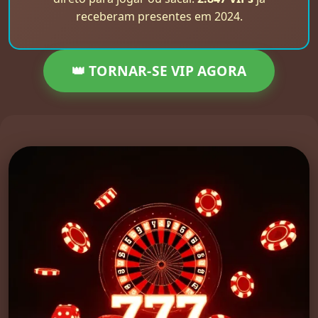
receberam presentes em 2024.
👑 TORNAR-SE VIP AGORA