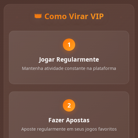
👑 Como Virar VIP
1
Jogar Regularmente
Mantenha atividade constante na plataforma
2
Fazer Apostas
Aposte regularmente em seus jogos favoritos