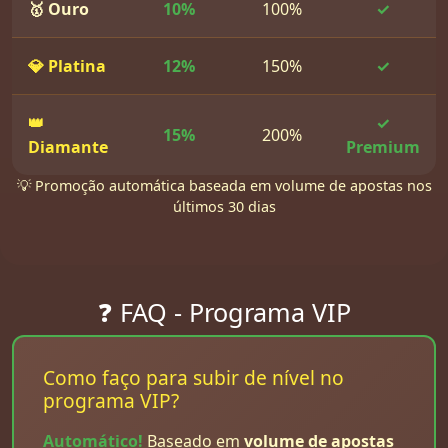
🥇 Ouro
10%
100%
✓
💎 Platina
12%
150%
✓
👑
✓
15%
200%
Diamante
Premium
💡 Promoção automática baseada em volume de apostas nos
últimos 30 dias
❓ FAQ - Programa VIP
Como faço para subir de nível no
programa VIP?
Automático!
Baseado em
volume de apostas