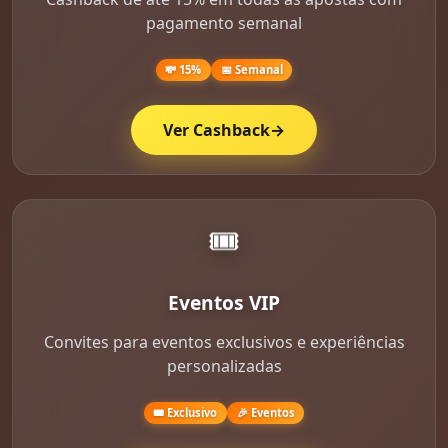
pagamento semanal
💸 15%
📅 Semanal
Ver Cashback
→
🎟️
Eventos VIP
Convites para eventos exclusivos e experiências
personalizadas
🎟️ Exclusivo
🎉 Eventos